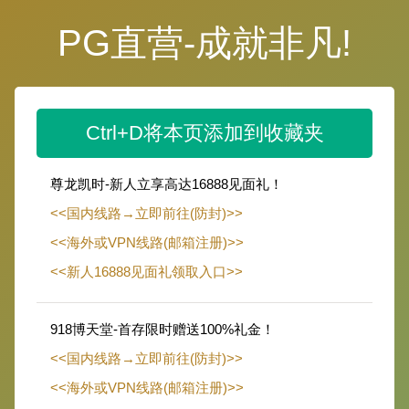
PG直营-成就非凡!
Ctrl+D将本页添加到收藏夹
尊龙凯时-新人立享高达16888见面礼！
<<国内线路→立即前往(防封)>>
<<海外或VPN线路(邮箱注册)>>
<<新人16888见面礼领取入口>>
918博天堂-首存限时赠送100%礼金！
<<国内线路→立即前往(防封)>>
<<海外或VPN线路(邮箱注册)>>